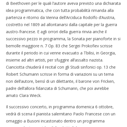
di Beethoven per le quali l’autore aveva previsto una dichiarata
idea programmatica, che con tutta probabilità rimanda alla
partenza e ritorno da Vienna dell’Arciduca Rodolfo d’Austria,
costretto nel 1809 ad allontanarsi dalla capitale per la guerra
austro-francese. E agli orrori della guerra rinvia anche il
successivo pezzo in programma, la Sonata per pianoforte in si
bemolle maggiore n. 7 Op. 83 che Sergei Prokofiev scrisse
durante il periodo in cui venne evacuato a Tbilisi, in Georgia,
insieme ad altri artisti, per sfuggire all’assalto nazista.
Cianciotta chiuderà il recital con gli Studi sinfonici op. 13 che
Robert Schumann scrisse in forma di variazioni su un tema
non dell’autore, bensì di un dilettante, il barone von Fricken,
padre dell’allora fidanzata di Schumann, che poi avrebbe
amato Clara Wieck.
Il successivo concerto, in programma domenica 6 ottobre,
vedrà di scena il pianista salernitano Paolo Francese con un
omaggio a Busoni incastonato dentro un programma