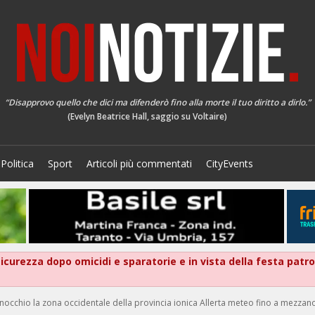
“Disapprovo quello che dici ma difenderò fino alla morte il tuo diritto a dirlo.”
(Evelyn Beatrice Hall, saggio su Voltaire)
Politica
Sport
Articoli più commentati
CityEvents
 sicurezza dopo omicidi e sparatorie e in vista della festa patr
cchio la zona occidentale della provincia ionica Allerta meteo fino a mezzanotte