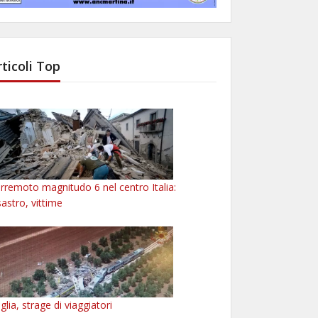
rticoli Top
rremoto magnitudo 6 nel centro Italia:
sastro, vittime
glia, strage di viaggiatori