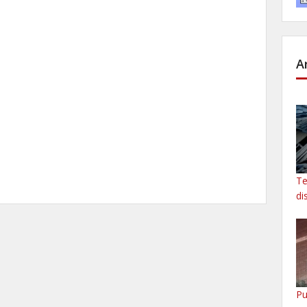
A
Te
di
Pu