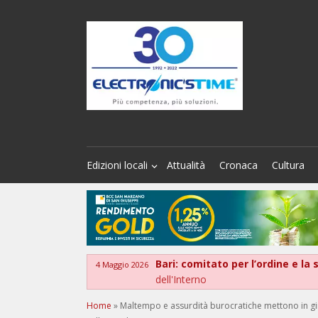
Edizioni locali
Attualità
Cronaca
Cultura
Bari: comitato per l’ordine e la
4 Maggio 2026
dell'Interno
Home
»
Maltempo e assurdità burocratiche mettono in gino