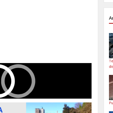
A
Te
di
Pu