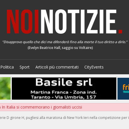
“Disapprovo quello che dici ma difenderò fino alla morte il tuo diritto a dirlo.”
(Evelyn Beatrice Hall, saggio su Voltaire)
Politica
Sport
Articoli più commentati
CityEvents
a
In Italia si commemorano i giornalisti uccisi
rie D girone H, pugliesi alla maratona di New York Ieri nella competizione per 