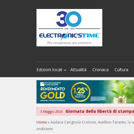
Edizioni locali
Attualità
Cronaca
Cultura
Giornata della libertà di stamp
3 Maggio 2026
Home
»
Audace Cerignola-Crotone, Avellino-Taranto, la se
undicenni