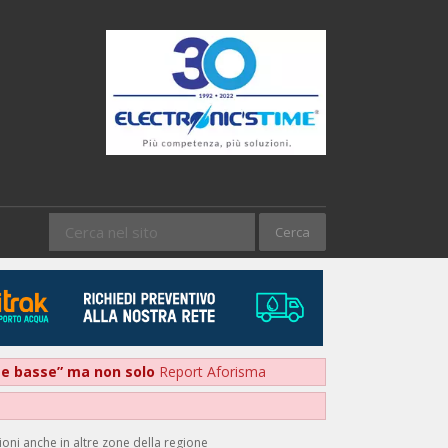
nte basse” ma non solo
Report Aforisma
oni anche in altre zone della regione