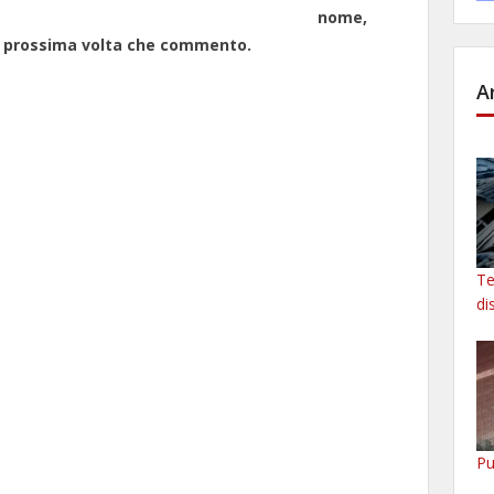
nome,
la prossima volta che commento.
A
Te
di
Pu