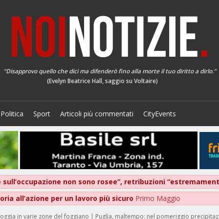
“Disapprovo quello che dici ma difenderò fino alla morte il tuo diritto a dirlo.”
(Evelyn Beatrice Hall, saggio su Voltaire)
Politica
Sport
Articoli più commentati
CityEvents
ive sull’occupazione non sono rosee”, retribuzioni “estremame
ria all’azione per un lavoro più sicuro
Primo Maggio
ioggia in varie zone del foggiano | Puglia, maltempo: nel pomeriggio precipitazi