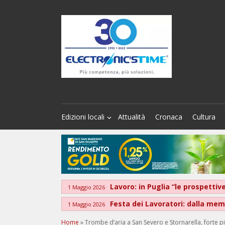
Edizioni locali
Attualità
Cronaca
Cultura
Lavoro: in Puglia “le prospett
1 Maggio 2026
Festa dei Lavoratori: dalla memo
1 Maggio 2026
Home
»
Trombe d’aria a San Severo e Stornarella, forte p