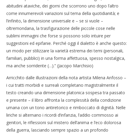
abitudini ataviche, dei giorni che scorrono uno dopo l’altro
come innumerevoli variazioni sul tema della quotidianità; e
l’infinito, la dimensione universale e – se si vuole –
oltremondana, la trasfigurazione delle piccole cose nelle
sublimi immagini che forse si possono solo intuire per
suggestioni ed epifanie. Perché oggi il dialetto è anche questo:
un modo per stilizzare la varietà estrema dei temi (personali,
familiari, pubblici) in una forma affettuosa, spesso nostalgica,
ma anche sorridente (…).” (Jacopo Marchisio)
Arricchito dalle illustrazioni della nota artista Milena Anfosso –
i cui tratti morbidi e surreali completano magistralmente il
testo creando una dimensione platonica sospesa tra passato
e presente – il libro affronta la complessità della condizione
umana con un tono antiretorico e rimboccato di dignità. Nelle
liriche si alternano i ricordi d’infanzia, l’addio commosso ai
genitori, le riflessioni sul mistero dell’anima e l’eco dolorosa
della guerra, lasciando sempre spazio a un profondo