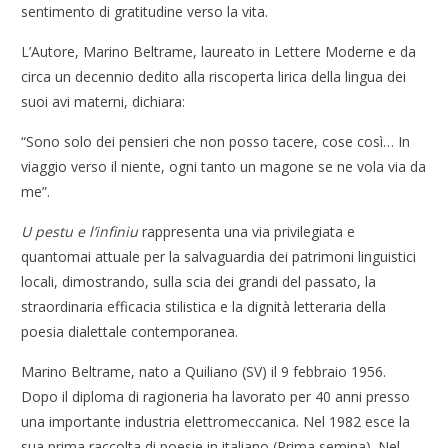
sentimento di gratitudine verso la vita.
L’Autore, Marino Beltrame, laureato in Lettere Moderne e da
circa un decennio dedito alla riscoperta lirica della lingua dei
suoi avi materni, dichiara:
“Sono solo dei pensieri che non posso tacere, cose così… In
viaggio verso il niente, ogni tanto un magone se ne vola via da
me”.
U pestu e l’infiniu
rappresenta una via privilegiata e
quantomai attuale per la salvaguardia dei patrimoni linguistici
locali, dimostrando, sulla scia dei grandi del passato, la
straordinaria efficacia stilistica e la dignità letteraria della
poesia dialettale contemporanea.
Marino Beltrame, nato a Quiliano (SV) il 9 febbraio 1956.
Dopo il diploma di ragioneria ha lavorato per 40 anni presso
una importante industria elettromeccanica. Nel 1982 esce la
sua prima raccolta di poesie in italiano (Prima semina). Nel