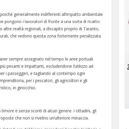
o, poiché generalmente indifferenti all’impatto ambientale
he pongono i lavoratori di fronte a una sorta di ricatto:
 altre realtà regionali, a discapito proprio di Taranto,
tturali, che vedono questa zona fortemente penalizzata.
ll’aver sempre assegnato nel tempo le aree portuali
i più pesanti e impattanti, escludendone l’utilizzo ad
a per i passeggeri, e tagliando al contempo ogni
prenditoria, per i pescatori, gli agricoltori e gli
istico, in ginocchio.
a timore e senza sconti di alcun genere. I cittadini, gli
oposte che non si rivelino un’ulteriore minaccia.