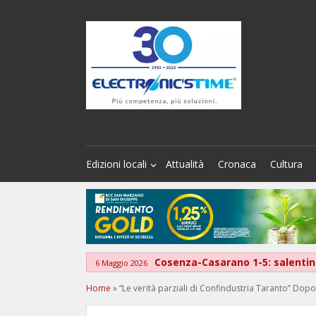
Edizioni locali
Attualità
Cronaca
Cultura
Cosenza-Casarano 1-5: salentini
6 Maggio 2026
Home
»
“Le verità parziali di Confindustria Taranto” Dop