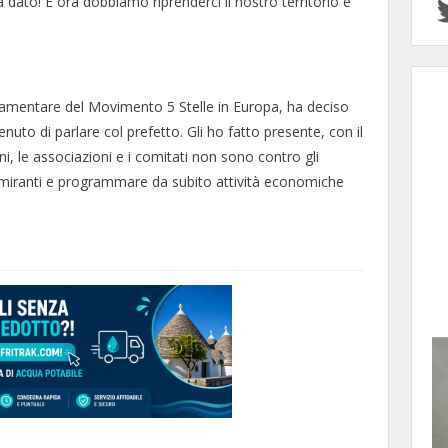
 dato! E ora dobbiamo riprenderci il nostro territorio e
amentare del Movimento 5 Stelle in Europa, ha deciso
enuto di parlare col prefetto. Gli ho fatto presente, con il
ni, le associazioni e i comitati non sono contro gli
imiranti e programmare da subito attività economiche