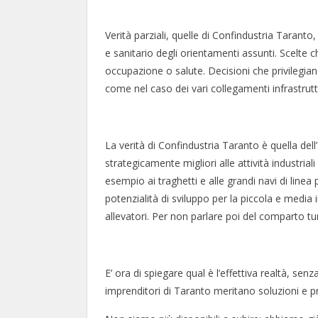
Verità parziali, quelle di Confindustria Tarant
e sanitario degli orientamenti assunti. Scelte c
occupazione o salute. Decisioni che privilegiano
come nel caso dei vari collegamenti infrastru
La verità di Confindustria Taranto è quella de
strategicamente migliori alle attività industrial
esempio ai traghetti e alle grandi navi di line
potenzialità di sviluppo per la piccola e media im
allevatori. Per non parlare poi del comparto tur
E’ ora di spiegare qual è l’effettiva realtà, senz
imprenditori di Taranto meritano soluzioni e pr