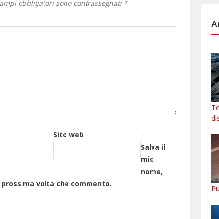
campi obbligatori sono contrassegnati
*
A
Te
di
Sito web
Salva il
mio
nome,
la prossima volta che commento.
Pu