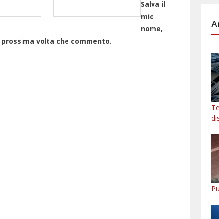
Salva il
mio
A
nome,
la prossima volta che commento.
Te
di
Pu